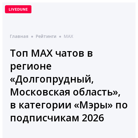
Перейти
к
содержимому
Главная
●
Рейтинги
●
MAX
Топ MAX чатов в
регионе
«Долгопрудный,
Московская область»,
в категории «Мэры» по
подписчикам 2026