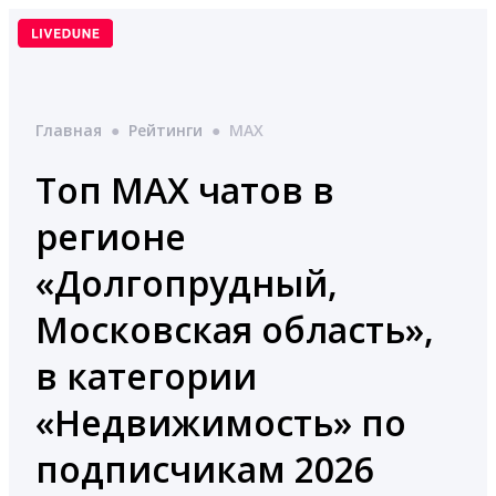
Перейти
к
содержимому
Главная
●
Рейтинги
●
MAX
Топ MAX чатов в
регионе
«Долгопрудный,
Московская область»,
в категории
«Недвижимость» по
подписчикам 2026