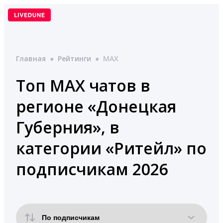
Перейти
к
содержимому
Главная
●
Рейтинги
●
MAX
Топ MAX чатов в
регионе «Донецкая
Губерния», в
категории «Ритейл» по
подписчикам 2026