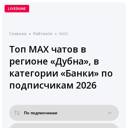
Перейти
к
содержимому
Главная
●
Рейтинги
●
MAX
Топ MAX чатов в
регионе «Дубна», в
категории «Банки» по
подписчикам 2026