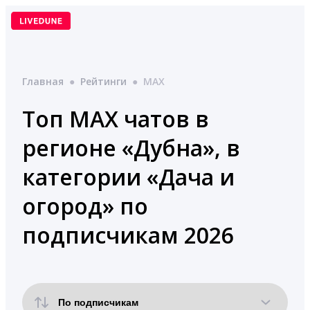
Перейти
к
содержимому
Главная
●
Рейтинги
●
MAX
Топ MAX чатов в
регионе «Дубна», в
категории «Дача и
огород» по
подписчикам 2026