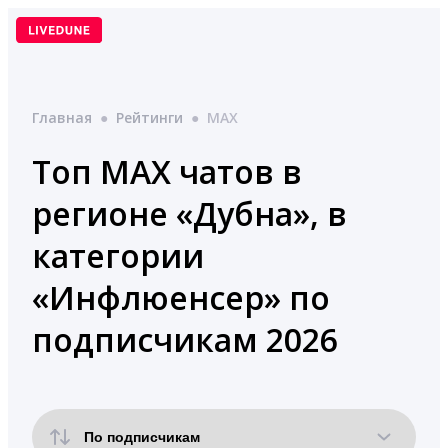
Перейти
к
содержимому
Главная
●
Рейтинги
●
MAX
Топ MAX чатов в
регионе «Дубна», в
категории
«Инфлюенсер» по
подписчикам 2026