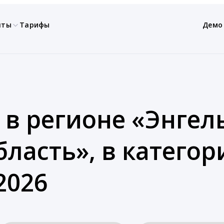
нты
Тарифы
Демо
 в регионе «Энгель
бласть», в категор
2026