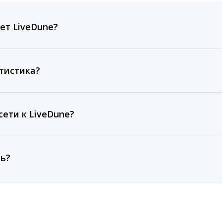
ет LiveDune?
ов, комментариев, кликов, репостов, охватов и динам
ие посты и присылаем автоматические отчеты с метрик
тистика?
рентным и своим аккаунтам за 1 год при использовании
тарифа Бизнес отображаются сведения за 3 года, а при
ети к LiveDune?
, работаем с соцсетями только через официальный API,
ть?
cebook, ВКонтакте, Telegram, Одноклассники, X, LinkedIn