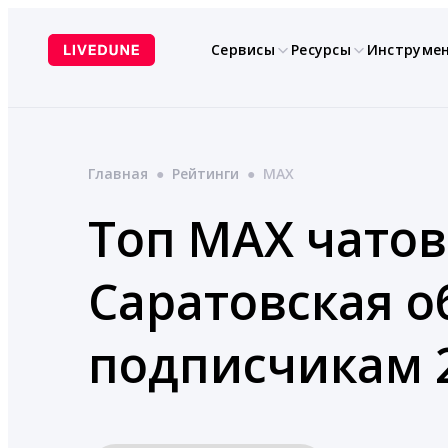
Перейти
к
Сервисы
Ресурсы
Инструме
содержимому
Главная
●
Рейтинги
●
MAX
Топ MAX чатов
Саратовская о
подписчикам 