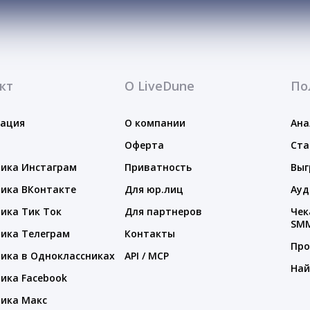
кт
О LiveDune
По
тация
О компании
Ана
Оферта
Ста
ика Инстаграм
Приватность
Выг
ика ВКонтакте
Для юр.лиц
Ауд
ика Тик Ток
Для партнеров
Чек
SM
ика Телеграм
Контакты
Про
ика в Одноклассниках
API / MCP
Най
ика Facebook
ика Макс