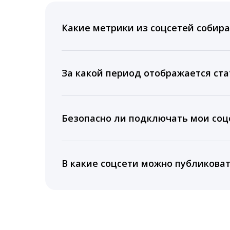
Какие метрики из соцсетей собира
Мы собираем данные по количеству лайк
время для публикации, показываем лучш
За какой период отображается ста
Вы можете изучить статистику по конку
подключении тарифа Блогер. При оплате 
Безопасно ли подключать мои соцс
5 лет.
Да, мы не запрашиваем логины и пароли
информацию третьим лицам.
В какие соцсети можно публикова
LiveDune публикует посты в Instagram, Fa