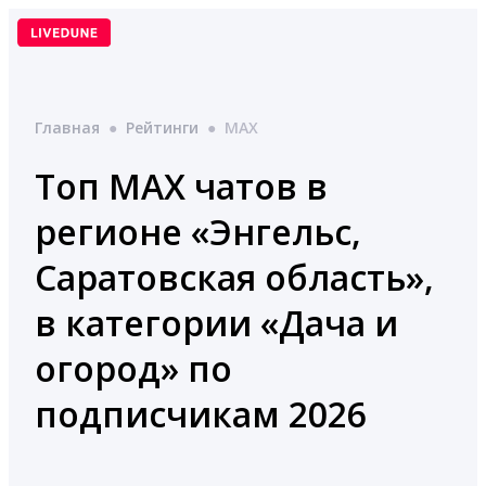
Перейти
к
содержимому
Главная
●
Рейтинги
●
MAX
Топ MAX чатов в
регионе «Энгельс,
Саратовская область»,
в категории «Дача и
огород» по
подписчикам 2026