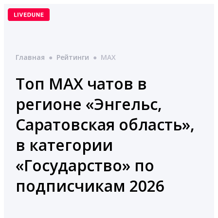
Перейти
к
содержимому
Главная
●
Рейтинги
●
MAX
Топ MAX чатов в
регионе «Энгельс,
Саратовская область»,
в категории
«Государство» по
подписчикам 2026