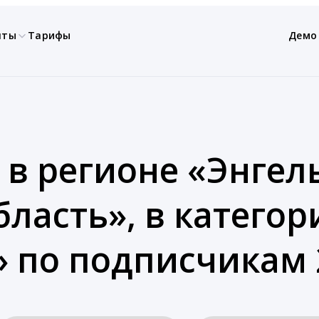
нты
Тарифы
Демо
 в регионе «Энгель
бласть», в категор
 по подписчикам 