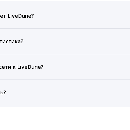
ет LiveDune?
ов, комментариев, кликов, репостов, охватов и динам
ие посты и присылаем автоматические отчеты с метрик
тистика?
рентным и своим аккаунтам за 1 год при использовании
тарифа Бизнес отображаются сведения за 3 года, а при
ети к LiveDune?
, работаем с соцсетями только через официальный API,
ть?
cebook, ВКонтакте, Telegram, Одноклассники, X, LinkedIn