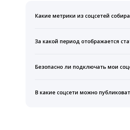
Какие метрики из соцсетей собира
Мы собираем данные по количеству лайк
время для публикации, показываем лучш
За какой период отображается ста
Вы можете изучить статистику по конку
подключении тарифа Блогер. При оплате 
Безопасно ли подключать мои соцс
5 лет.
Да, мы не запрашиваем логины и пароли
информацию третьим лицам.
В какие соцсети можно публикова
LiveDune публикует посты в Instagram, Fa