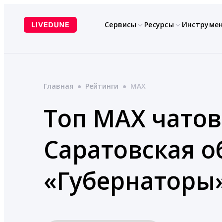
Перейти
к
Сервисы
Ресурсы
Инструме
содержимому
Главная
●
Рейтинги
●
MAX
Топ MAX чатов
Саратовская о
«Губернаторы»