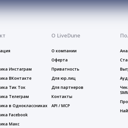
кт
О LiveDune
По
тация
О компании
Ана
Оферта
Ста
ика Инстаграм
Приватность
Выг
ика ВКонтакте
Для юр.лиц
Ауд
ика Тик Ток
Для партнеров
Чек
SM
ика Телеграм
Контакты
Про
ика в Одноклассниках
API / MCP
Най
ика Facebook
ика Макс