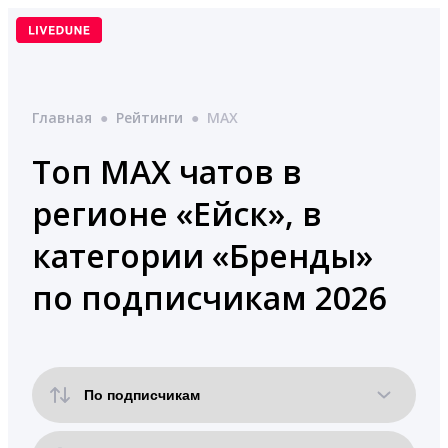
Перейти
к
содержимому
Главная
●
Рейтинги
●
MAX
Топ MAX чатов в
регионе «Ейск», в
категории «Бренды»
по подписчикам 2026