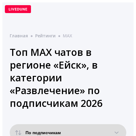
Перейти
к
содержимому
Главная
●
Рейтинги
●
MAX
Топ MAX чатов в
регионе «Ейск», в
категории
«Развлечение» по
подписчикам 2026