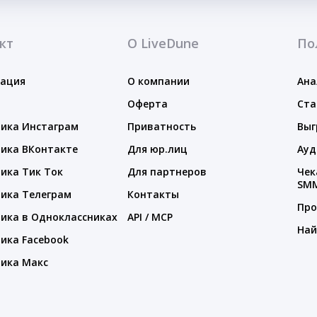
кт
О LiveDune
По
тация
О компании
Ана
Оферта
Ста
ика Инстаграм
Приватность
Выг
ика ВКонтакте
Для юр.лиц
Ауд
ика Тик Ток
Для партнеров
Чек
SM
ика Телеграм
Контакты
Про
ика в Одноклассниках
API / MCP
Най
ика Facebook
ика Макс