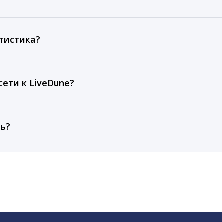
ов, комментариев, кликов, репостов, охватов и динам
ие посты и присылаем автоматические отчеты с метрик
тистика?
рентным и своим аккаунтам за 1 год при использовании
тарифа Бизнес отображаются сведения за 3 года, а при
ети к LiveDune?
, работаем с соцсетями только через официальный API,
ть?
cebook, ВКонтакте, Telegram, Одноклассники, X, LinkedIn