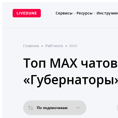
Перейти
к
Сервисы
Ресурсы
Инструме
содержимому
Главная
●
Рейтинги
●
MAX
Топ MAX чатов
«Губернаторы»