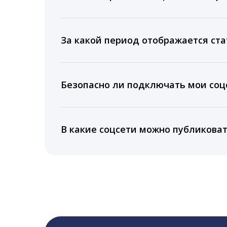
Мы собираем данные по количеству лайк
время для публикации, показываем лучш
За какой период отображается ста
Вы можете изучить статистику по конку
подключении тарифа Блогер. При оплате 
Безопасно ли подключать мои соцс
5 лет.
Да, мы не запрашиваем логины и пароли
информацию третьим лицам.
В какие соцсети можно публикова
LiveDune публикует посты в Instagram, Fa