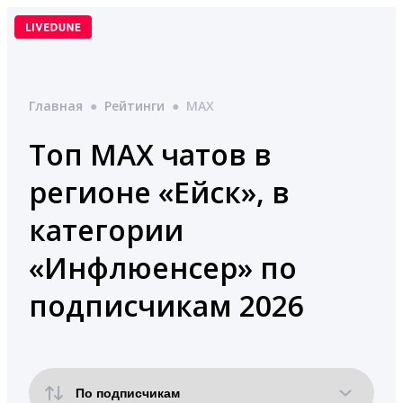
Перейти
к
содержимому
Главная
●
Рейтинги
●
MAX
Топ MAX чатов в
регионе «Ейск», в
категории
«Инфлюенсер» по
подписчикам 2026