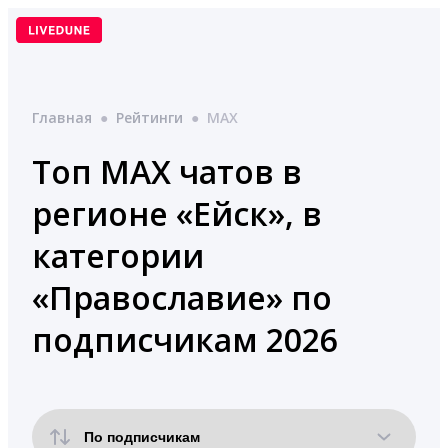
Перейти
к
содержимому
Главная
●
Рейтинги
●
MAX
Топ MAX чатов в
регионе «Ейск», в
категории
«Православие» по
подписчикам 2026