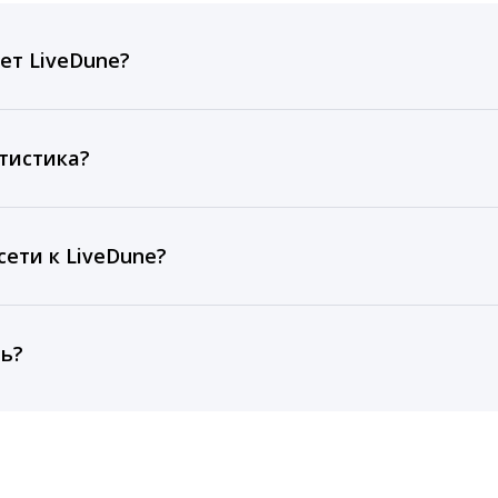
ет LiveDune?
ов, комментариев, кликов, репостов, охватов и динам
ие посты и присылаем автоматические отчеты с метрик
тистика?
рентным и своим аккаунтам за 1 год при использовании
тарифа Бизнес отображаются сведения за 3 года, а при
ети к LiveDune?
, работаем с соцсетями только через официальный API,
ть?
cebook, ВКонтакте, Telegram, Одноклассники, X, LinkedIn