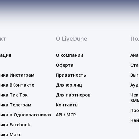
кт
О LiveDune
По
тация
О компании
Ана
Оферта
Ста
ика Инстаграм
Приватность
Выг
ика ВКонтакте
Для юр.лиц
Ауд
ика Тик Ток
Для партнеров
Чек
SM
ика Телеграм
Контакты
Про
ика в Одноклассниках
API / MCP
Най
ика Facebook
ика Макс