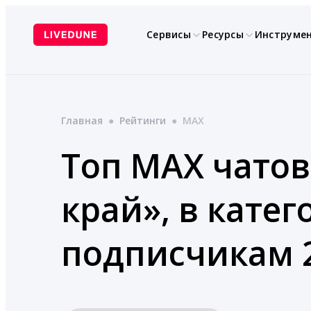
Перейти
к
Сервисы
Ресурсы
Инструме
содержимому
Главная
●
Рейтинги
●
MAX
Топ MAX чатов
край», в кате
подписчикам 