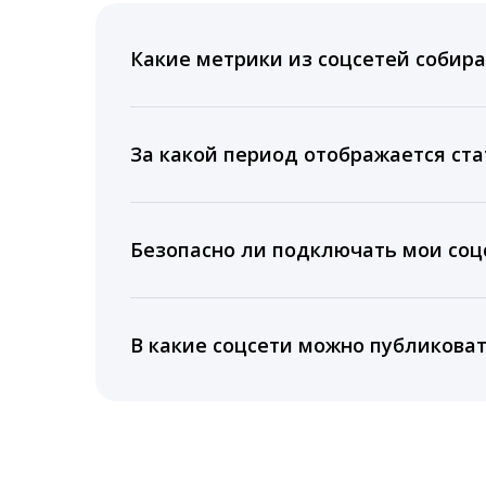
Какие метрики из соцсетей собира
Мы собираем данные по количеству лайк
время для публикации, показываем лучш
За какой период отображается ста
Вы можете изучить статистику по конку
подключении тарифа Блогер. При оплате 
Безопасно ли подключать мои соцс
5 лет.
Да, мы не запрашиваем логины и пароли
информацию третьим лицам.
В какие соцсети можно публикова
LiveDune публикует посты в Instagram, Fa