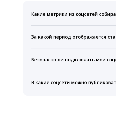
Какие метрики из соцсетей собира
Мы собираем данные по количеству лайк
время для публикации, показываем лучш
За какой период отображается ста
Вы можете изучить статистику по конку
подключении тарифа Блогер. При оплате 
Безопасно ли подключать мои соцс
5 лет.
Да, мы не запрашиваем логины и пароли
информацию третьим лицам.
В какие соцсети можно публикова
LiveDune публикует посты в Instagram, Fa