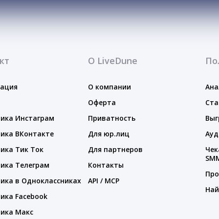
кт
О LiveDune
По
тация
О компании
Ана
Оферта
Ста
ика Инстаграм
Приватность
Выг
ика ВКонтакте
Для юр.лиц
Ауд
ика Тик Ток
Для партнеров
Чек
SM
ика Телеграм
Контакты
Про
ика в Одноклассниках
API / MCP
Най
ика Facebook
ика Макс