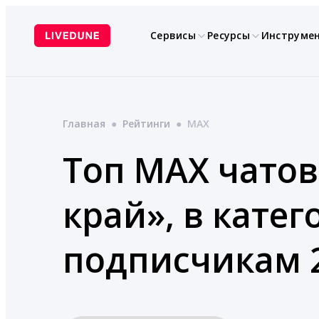
Перейти
к
Сервисы
Ресурсы
Инструме
содержимому
Главная
●
Рейтинги
●
MAX
Топ MAX чатов
край», в кате
подписчикам 