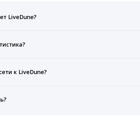
ет LiveDune?
ов, комментариев, кликов, репостов, охватов и динам
ие посты и присылаем автоматические отчеты с метрик
тистика?
рентным и своим аккаунтам за 1 год при использовании
тарифа Бизнес отображаются сведения за 3 года, а при
ети к LiveDune?
, работаем с соцсетями только через официальный API,
ть?
cebook, ВКонтакте, Telegram, Одноклассники, X, LinkedIn