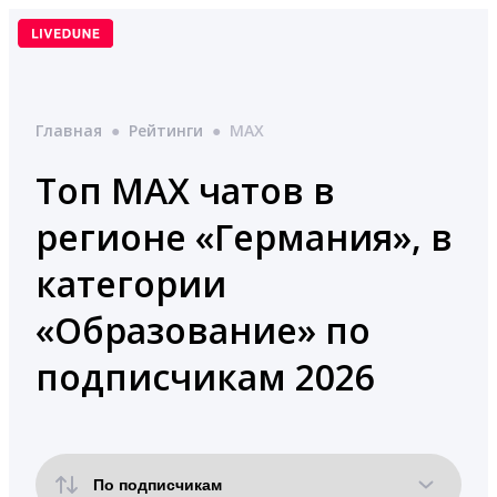
Перейти
к
содержимому
Главная
●
Рейтинги
●
MAX
Топ MAX чатов в
регионе «Германия», в
категории
«Образование» по
подписчикам 2026