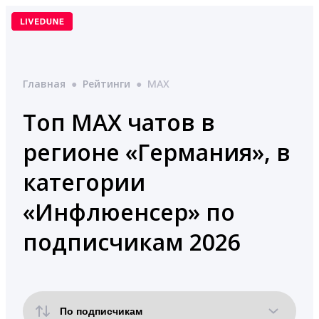
Перейти
к
содержимому
Главная
●
Рейтинги
●
MAX
Топ MAX чатов в
регионе «Германия», в
категории
«Инфлюенсер» по
подписчикам 2026