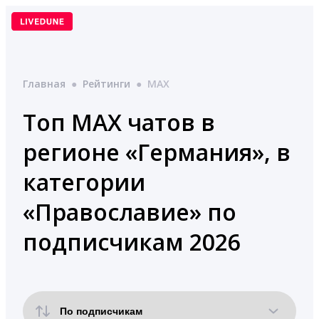
Перейти
к
содержимому
Главная
●
Рейтинги
●
MAX
Топ MAX чатов в
регионе «Германия», в
категории
«Православие» по
подписчикам 2026