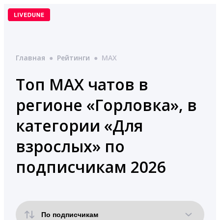
Перейти
к
содержимому
Главная
●
Рейтинги
●
MAX
Топ MAX чатов в
регионе «Горловка», в
категории «Для
взрослых» по
подписчикам 2026