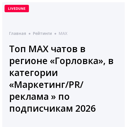
Перейти
к
содержимому
Главная
●
Рейтинги
●
MAX
Топ MAX чатов в
регионе «Горловка», в
категории
«Маркетинг/PR/
реклама » по
подписчикам 2026