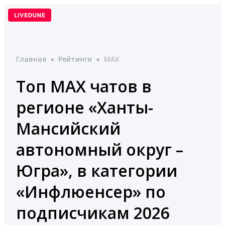
Перейти
к
содержимому
Главная
●
Рейтинги
●
MAX
Топ MAX чатов в
регионе «Ханты-
Мансийский
автономный округ –
Югра», в категории
«Инфлюенсер» по
подписчикам 2026