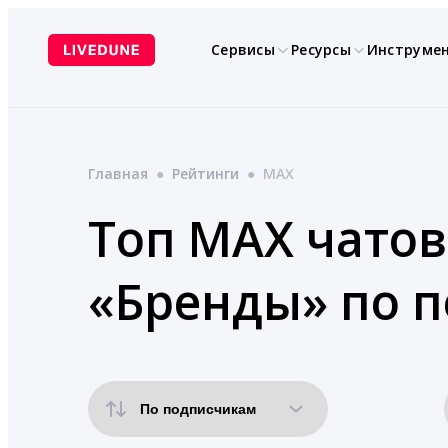
Перейти
к
Сервисы
Ресурсы
Инструме
содержимому
Главная
●
Рейтинги
●
MAX
Топ MAX чатов
«Бренды» по 