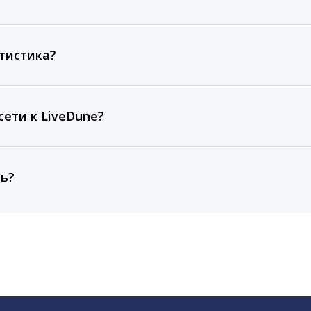
ов, комментариев, кликов, репостов, охватов и динам
ие посты и присылаем автоматические отчеты с метрик
тистика?
рентным и своим аккаунтам за 1 год при использовании
тарифа Бизнес отображаются сведения за 3 года, а при
ети к LiveDune?
, работаем с соцсетями только через официальный API,
ть?
cebook, ВКонтакте, Telegram, Одноклассники, X, LinkedIn