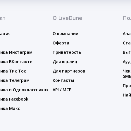
кт
О LiveDune
По
тация
О компании
Ана
Оферта
Ста
ика Инстаграм
Приватность
Выг
ика ВКонтакте
Для юр.лиц
Ауд
ика Тик Ток
Для партнеров
Чек
SM
ика Телеграм
Контакты
Про
ика в Одноклассниках
API / MCP
Най
ика Facebook
ика Макс