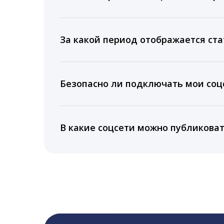
Мы собираем данные по количеству лайк
время для публикации, показываем лучш
За какой период отображается ста
Вы можете изучить статистику по конку
подключении тарифа Блогер. При оплате 
Безопасно ли подключать мои соцс
5 лет.
Да, мы не запрашиваем логины и пароли
информацию третьим лицам.
В какие соцсети можно публикова
LiveDune публикует посты в Instagram, Fa