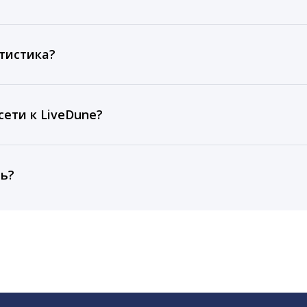
ов, комментариев, кликов, репостов, охватов и динам
ие посты и присылаем автоматические отчеты с метрик
тистика?
рентным и своим аккаунтам за 1 год при использовании
тарифа Бизнес отображаются сведения за 3 года, а при
ети к LiveDune?
, работаем с соцсетями только через официальный API,
ть?
cebook, ВКонтакте, Telegram, Одноклассники, X, LinkedIn