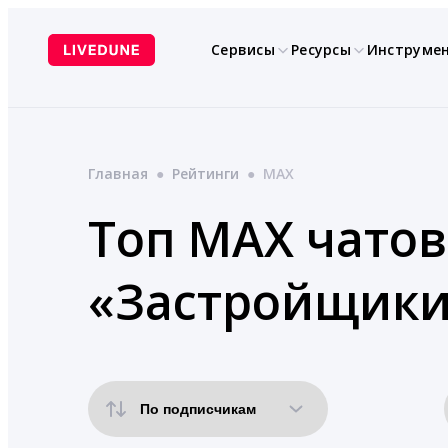
Перейти
к
Сервисы
Ресурсы
Инструме
содержимому
Главная
●
Рейтинги
●
MAX
Топ MAX чатов
«Застройщики