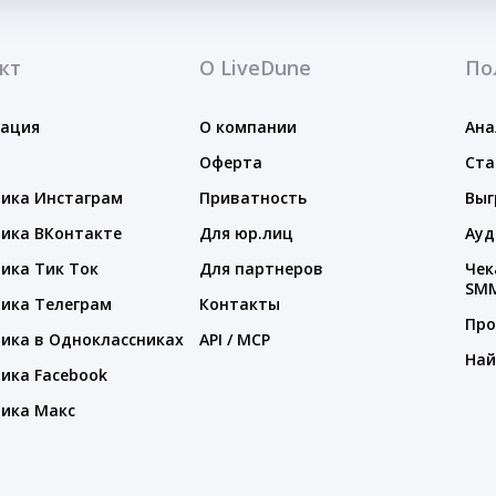
кт
О LiveDune
По
тация
О компании
Ана
Оферта
Ста
ика Инстаграм
Приватность
Выг
ика ВКонтакте
Для юр.лиц
Ауд
ика Тик Ток
Для партнеров
Чек
SM
ика Телеграм
Контакты
Про
ика в Одноклассниках
API / MCP
Най
ика Facebook
ика Макс