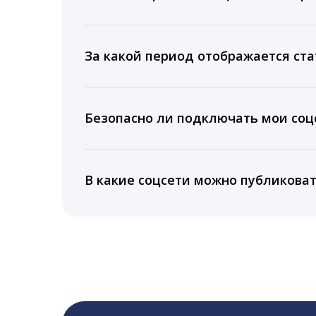
Мы собираем данные по количеству лайк
время для публикации, показываем лучш
За какой период отображается ста
Вы можете изучить статистику по конку
подключении тарифа Блогер. При оплате 
Безопасно ли подключать мои соцс
5 лет.
Да, мы не запрашиваем логины и пароли
информацию третьим лицам.
В какие соцсети можно публикова
LiveDune публикует посты в Instagram, Fa