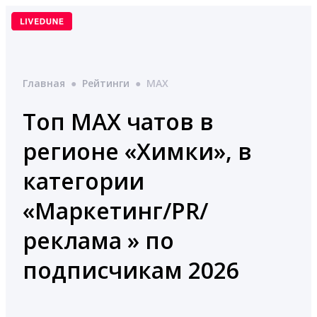
Перейти
к
содержимому
Главная
●
Рейтинги
●
MAX
Топ MAX чатов в
регионе «Химки», в
категории
«Маркетинг/PR/
реклама » по
подписчикам 2026