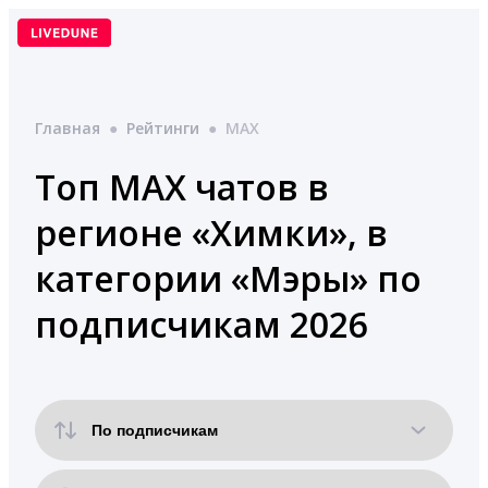
Перейти
к
содержимому
Главная
●
Рейтинги
●
MAX
Топ MAX чатов в
регионе «Химки», в
категории «Мэры» по
подписчикам 2026