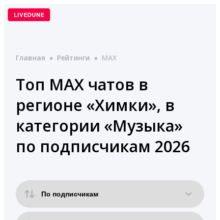
Перейти
к
содержимому
Главная
●
Рейтинги
●
MAX
Топ MAX чатов в
регионе «Химки», в
категории «Музыка»
по подписчикам 2026