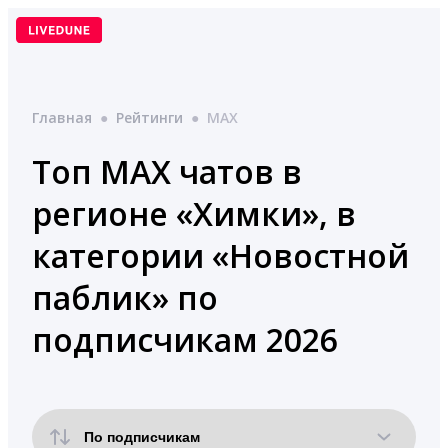
Перейти
к
содержимому
Главная
●
Рейтинги
●
MAX
Топ MAX чатов в
регионе «Химки», в
категории «Новостной
паблик» по
подписчикам 2026