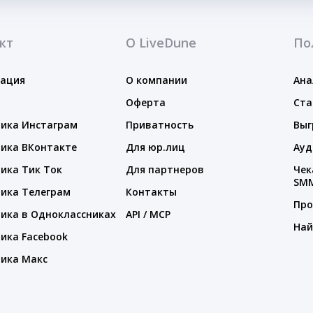
кт
О LiveDune
По
тация
О компании
Ана
Оферта
Ста
ика Инстаграм
Приватность
Выг
ика ВКонтакте
Для юр.лиц
Ауд
ика Тик Ток
Для партнеров
Чек
SM
ика Телеграм
Контакты
Про
ика в Одноклассниках
API / MCP
Най
ика Facebook
ика Макс