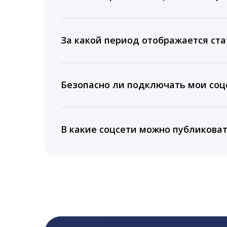
Мы собираем данные по количеству лайк
время для публикации, показываем лучш
За какой период отображается ста
Вы можете изучить статистику по конку
подключении тарифа Блогер. При оплате 
Безопасно ли подключать мои соцс
5 лет.
Да, мы не запрашиваем логины и пароли
информацию третьим лицам.
В какие соцсети можно публикова
LiveDune публикует посты в Instagram, Fa