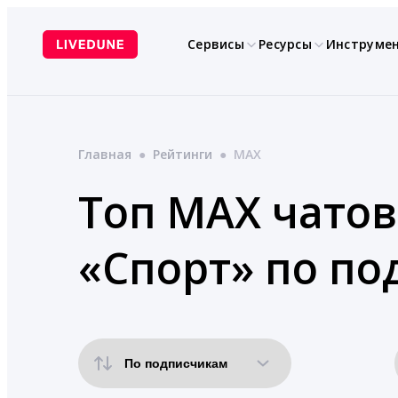
Перейти
к
Сервисы
Ресурсы
Инструме
содержимому
Главная
●
Рейтинги
●
MAX
Топ MAX чатов
«Спорт» по по