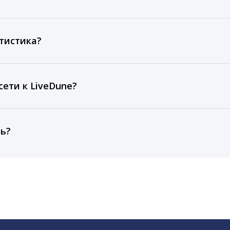
ов, комментариев, кликов, репостов, охватов и динам
ие посты и присылаем автоматические отчеты с метрик
тистика?
рентным и своим аккаунтам за 1 год при использовании
тарифа Бизнес отображаются сведения за 3 года, а при
ети к LiveDune?
, работаем с соцсетями только через официальный API,
ть?
cebook, ВКонтакте, Telegram, Одноклассники, X, LinkedIn