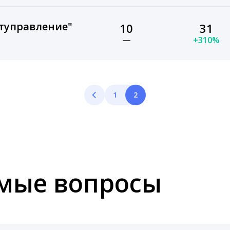
етуправление"
10
31
—
+310%
1
2
емые вопросы