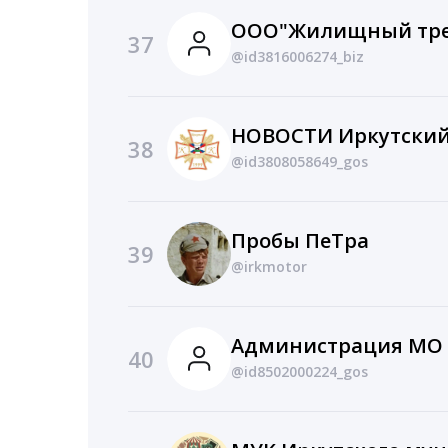
37
@id3816006274_biz
38
@id3808058649_gos
Пробы ПеТра
39
@irkmotor
40
@id8502000224_gos