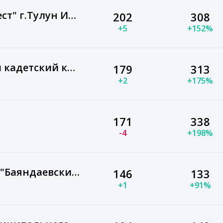
ООО"Жилищный трест" г.Тулун Иркутская область
202
308
+5
+152%
НОВОСТИ Иркутский кадетский корпус
179
313
+2
+175%
171
338
-4
+198%
Администрация МО "Баяндаевский район"
146
133
+1
+91%