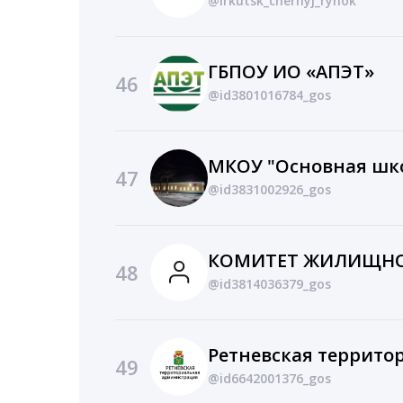
@irkutsk_chernyj_rynok
ГБПОУ ИО «АПЭТ»
46
@id3801016784_gos
47
@id3831002926_gos
48
@id3814036379_gos
49
@id6642001376_gos