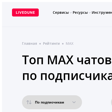
Перейти
к
Сервисы
Ресурсы
Инструме
содержимому
Главная
●
Рейтинги
●
MAX
Топ MAX чатов
по подписчик