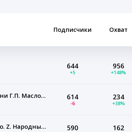
Подписчики
Охват
644
956
+5
+148%
МКОУ СОШ № 10 имени Г.П. Масловского
614
234
-6
+38%
Владимир Тараненко. Z. Народный Фронт
590
162