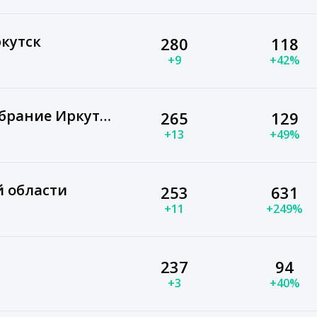
кутск
280
118
+9
+42%
Законодательное Собрание Иркутской области
265
129
+13
+49%
 области
253
631
+11
+249%
237
94
+3
+40%