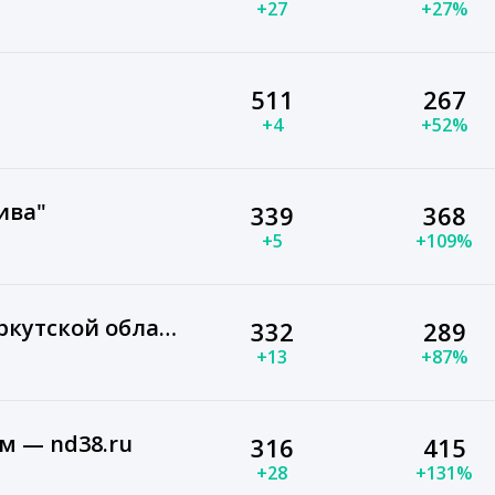
+27
+27%
511
267
+4
+52%
ива"
339
368
+5
+109%
ГУФСИН России по Иркутской области
332
289
+13
+87%
 — nd38.ru
316
415
+28
+131%