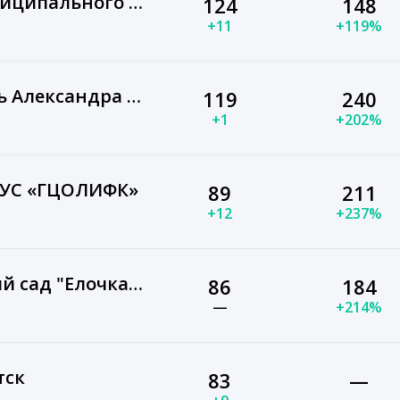
МУК Иркутского муниципального округа "ЛКСК"
124
148
+11
+119%
Строительная артель Александра Войткевича
119
240
+1
+202%
РУС «ГЦОЛИФК»
89
211
+12
+237%
МДОУ "ЦРР — детский сад "Елочка"г.Железногорск-Илимский, Иркутская область.Нижнеилимский муниципальный округ
86
184
—
+214%
тск
83
—