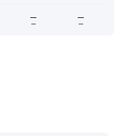
—
—
—
—