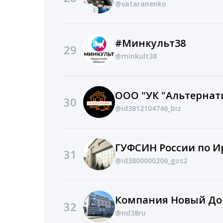
@vataranenko
#Минкульт38
29
@minkult38
ООО "УК "Альтернат
30
@id3812104746_biz
31
@id3800000206_gos2
Компания Новый Дом
32
@nd38ru