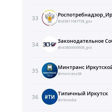
Роспотребнадзор_Ир
33
@id3811087738_gos
34
@id3800000608_gos
Минтранс Иркутской
35
@mintrans38
Типичный Иркутск
36
@irkmedia