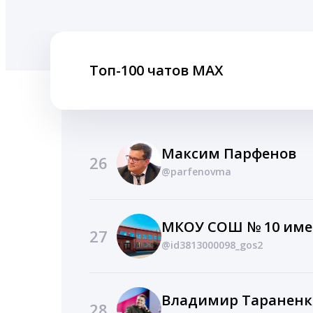
Топ-100 чатов MAX
Максим Парфенов
26
@parfenovma
27
@id3813000098_gos2
28