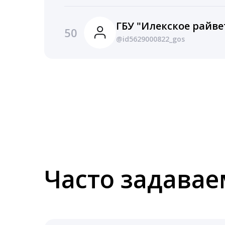
ГБУ "Илекское райв
50
@id5629000822_gos
Часто задава