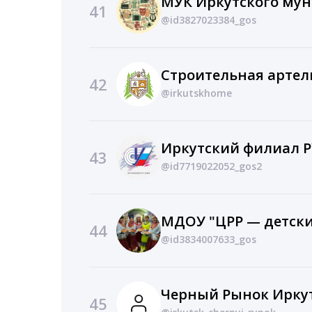
41
@id3827023384_gos
42
@irkutskhome
Иркутский филиал 
43
@id7719022052_gos2
44
@id3834007633_gos
Черный Рынок Ирку
45