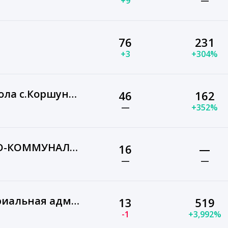
+9
—
76
231
+3
+304%
МКОУ "Основная школа с.Коршуново"
46
162
—
+352%
КОМИТЕТ ЖИЛИЩНО-КОММУНАЛЬНОГО ХОЗЯЙСТВА, ТРАНСПОРТА И СВЯЗИ АДМИНИСТРАЦИИ ЗИМИНСКОГО ГОРОДСКОГО ОКРУГА ИРКУТСКОЙ ОБЛАСТИ
16
—
—
—
Ретневская территориальная администрация
13
519
-1
+3,992%