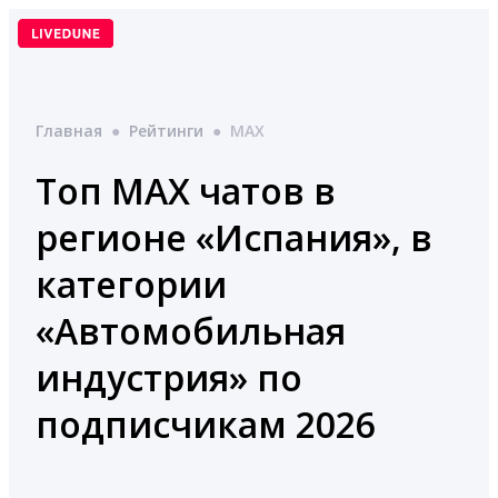
Перейти
к
содержимому
Главная
●
Рейтинги
●
MAX
Топ MAX чатов в
регионе «Испания», в
категории
«Автомобильная
индустрия» по
подписчикам 2026