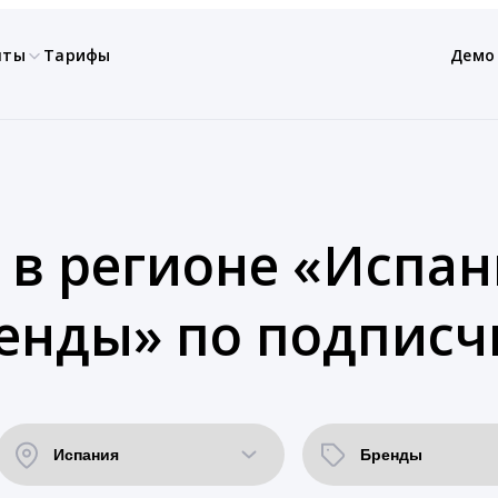
нты
Тарифы
Демо
 в регионе «Испан
енды» по подписч