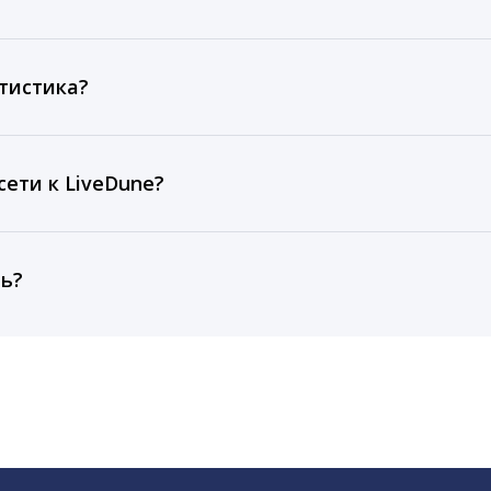
ов, комментариев, кликов, репостов, охватов и динам
ие посты и присылаем автоматические отчеты с метрик
тистика?
рентным и своим аккаунтам за 1 год при использовании
тарифа Бизнес отображаются сведения за 3 года, а при
ети к LiveDune?
, работаем с соцсетями только через официальный API,
ть?
cebook, ВКонтакте, Telegram, Одноклассники, X, LinkedIn