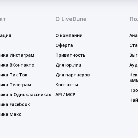
кт
О LiveDune
По
тация
О компании
Ана
Оферта
Ста
ика Инстаграм
Приватность
Выг
ика ВКонтакте
Для юр.лиц
Ауд
ика Тик Ток
Для партнеров
Чек
SM
ика Телеграм
Контакты
Про
ика в Одноклассниках
API / MCP
Най
ика Facebook
ика Макс