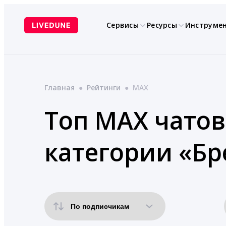
Перейти
к
Сервисы
Ресурсы
Инструме
содержимому
Главная
●
Рейтинги
●
MAX
Топ MAX чатов
категории «Бр