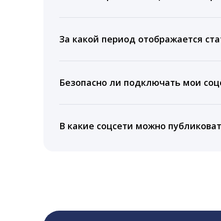
Мы собираем данные по количеству лайк
время для публикации, показываем лучш
За какой период отображается ста
Вы можете изучить статистику по конку
подключении тарифа Блогер. При оплате 
Безопасно ли подключать мои соцс
5 лет.
Да, мы не запрашиваем логины и пароли
информацию третьим лицам.
В какие соцсети можно публикова
LiveDune публикует посты в Instagram, Fa