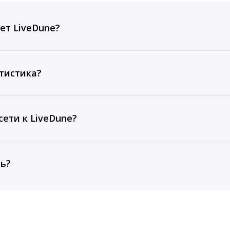
ет LiveDune?
ов, комментариев, кликов, репостов, охватов и динам
ие посты и присылаем автоматические отчеты с метрик
тистика?
рентным и своим аккаунтам за 1 год при использовании
тарифа Бизнес отображаются сведения за 3 года, а при
ети к LiveDune?
, работаем с соцсетями только через официальный API,
ть?
cebook, ВКонтакте, Telegram, Одноклассники, X, LinkedIn