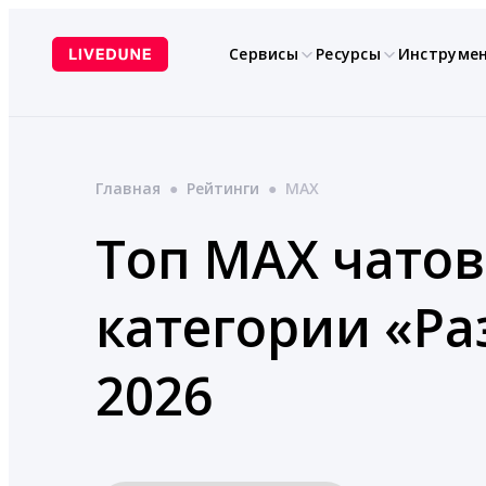
Перейти
к
Сервисы
Ресурсы
Инструме
содержимому
Главная
●
Рейтинги
●
MAX
Топ MAX чатов
категории «Р
2026