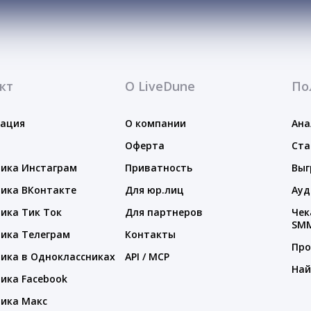
кт
О LiveDune
По
тация
О компании
Ана
Оферта
Ста
ика Инстаграм
Приватность
Выг
ика ВКонтакте
Для юр.лиц
Ауд
ика Тик Ток
Для партнеров
Чек
SM
ика Телеграм
Контакты
Про
ика в Одноклассниках
API / MCP
Най
ика Facebook
ика Макс