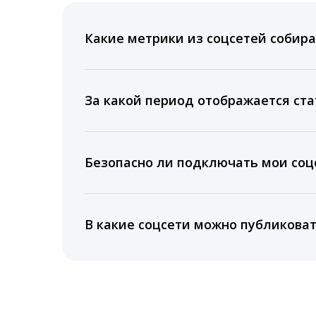
Какие метрики из соцсетей собира
Мы собираем данные по количеству лайк
время для публикации, показываем лучш
За какой период отображается ста
Вы можете изучить статистику по конку
подключении тарифа Блогер. При оплате 
Безопасно ли подключать мои соцс
5 лет.
Да, мы не запрашиваем логины и пароли
информацию третьим лицам.
В какие соцсети можно публикова
LiveDune публикует посты в Instagram, Fa