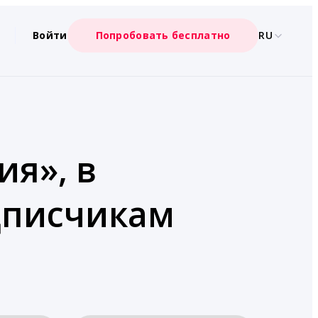
Войти
Попробовать бесплатно
RU
ия», в
дписчикам