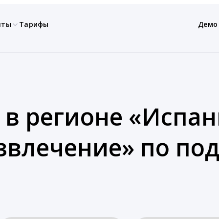
нты
Тарифы
Демо
 в регионе «Испан
азвлечение» по по