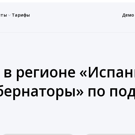
нты
Тарифы
Демо
 в регионе «Испан
убернаторы» по по