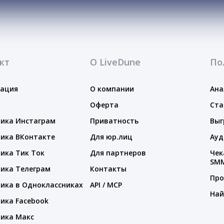
кт
О LiveDune
По
тация
О компании
Ана
Оферта
Ста
ика Инстаграм
Приватность
Выг
ика ВКонтакте
Для юр.лиц
Ауд
ика Тик Ток
Для партнеров
Чек
SM
ика Телеграм
Контакты
Про
ика в Одноклассниках
API / MCP
Най
ика Facebook
ика Макс