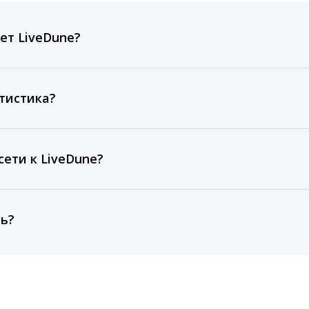
ет LiveDune?
ов, комментариев, кликов, репостов, охватов и динам
ие посты и присылаем автоматические отчеты с метрик
тистика?
рентным и своим аккаунтам за 1 год при использовании
тарифа Бизнес отображаются сведения за 3 года, а при
ети к LiveDune?
, работаем с соцсетями только через официальный API,
ть?
cebook, ВКонтакте, Telegram, Одноклассники, X, LinkedIn