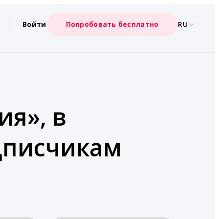
Войти
Попробовать бесплатно
RU
ия», в
дписчикам