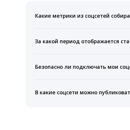
Какие метрики из соцсетей собира
Мы собираем данные по количеству лайк
время для публикации, показываем лучш
За какой период отображается ста
Вы можете изучить статистику по конку
подключении тарифа Блогер. При оплате 
Безопасно ли подключать мои соцс
5 лет.
Да, мы не запрашиваем логины и пароли
информацию третьим лицам.
В какие соцсети можно публикова
LiveDune публикует посты в Instagram, Fa