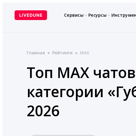
Перейти
к
Сервисы
Ресурсы
Инструме
содержимому
Главная
●
Рейтинги
●
MAX
Топ MAX чатов
категории «Г
2026