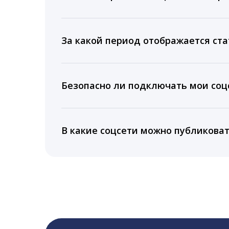
Мы собираем данные по количеству лайк
время для публикации, показываем лучш
За какой период отображается ста
Вы можете изучить статистику по конку
подключении тарифа Блогер. При оплате 
Безопасно ли подключать мои соцс
5 лет.
Да, мы не запрашиваем логины и пароли
информацию третьим лицам.
В какие соцсети можно публикова
LiveDune публикует посты в Instagram, Fa