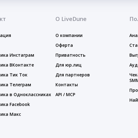
кт
О LiveDune
По
тация
О компании
Ана
Оферта
Ста
ика Инстаграм
Приватность
Выг
ика ВКонтакте
Для юр.лиц
Ауд
ика Тик Ток
Для партнеров
Чек
SM
ика Телеграм
Контакты
Про
ика в Одноклассниках
API / MCP
Най
ика Facebook
ика Макс