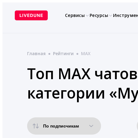
Перейти
к
Сервисы
Ресурсы
Инструме
содержимому
Главная
●
Рейтинги
●
MAX
Топ MAX чатов
категории «Му