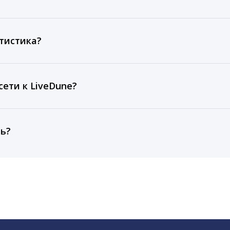
ов, комментариев, кликов, репостов, охватов и динам
ие посты и присылаем автоматические отчеты с метрик
тистика?
рентным и своим аккаунтам за 1 год при использовании
тарифа Бизнес отображаются сведения за 3 года, а при
ети к LiveDune?
, работаем с соцсетями только через официальный API,
ть?
cebook, ВКонтакте, Telegram, Одноклассники, X, LinkedIn