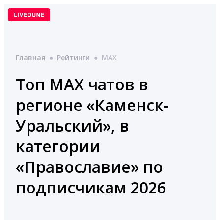
Перейти
к
содержимому
Главная
●
Рейтинги
●
MAX
Топ MAX чатов в
регионе «Каменск-
Уральский», в
категории
«Православие» по
подписчикам 2026