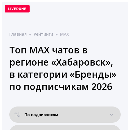
Перейти
к
содержимому
Главная
●
Рейтинги
●
MAX
Топ MAX чатов в
регионе «Хабаровск»,
в категории «Бренды»
по подписчикам 2026