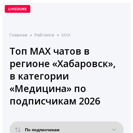
Перейти
к
содержимому
Главная
●
Рейтинги
●
MAX
Топ MAX чатов в
регионе «Хабаровск»,
в категории
«Медицина» по
подписчикам 2026