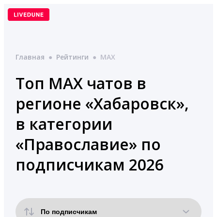
Перейти
к
содержимому
Главная
●
Рейтинги
●
MAX
Топ MAX чатов в
регионе «Хабаровск»,
в категории
«Православие» по
подписчикам 2026