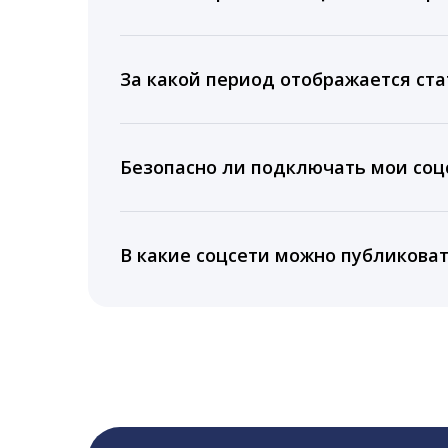
Мы собираем данные по количеству лайк
время для публикации, показываем лучш
За какой период отображается ста
Вы можете изучить статистику по конку
подключении тарифа Блогер. При оплате 
Безопасно ли подключать мои соцс
5 лет.
Да, мы не запрашиваем логины и пароли
информацию третьим лицам.
В какие соцсети можно публикова
LiveDune публикует посты в Instagram, Fa