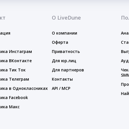
кт
О LiveDune
По
тация
О компании
Ана
Оферта
Ста
ика Инстаграм
Приватность
Выг
ика ВКонтакте
Для юр.лиц
Ауд
ика Тик Ток
Для партнеров
Чек
SM
ика Телеграм
Контакты
Про
ика в Одноклассниках
API / MCP
Най
ика Facebook
ика Макс