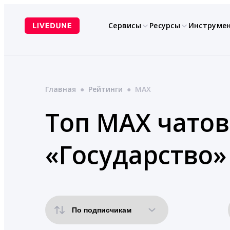
Перейти
к
Сервисы
Ресурсы
Инструме
содержимому
Главная
●
Рейтинги
●
MAX
Топ MAX чатов
«Государство»