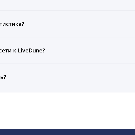
ов, комментариев, кликов, репостов, охватов и динам
ие посты и присылаем автоматические отчеты с метрик
тистика?
рентным и своим аккаунтам за 1 год при использовании
тарифа Бизнес отображаются сведения за 3 года, а при
ети к LiveDune?
, работаем с соцсетями только через официальный API,
ть?
cebook, ВКонтакте, Telegram, Одноклассники, X, LinkedIn