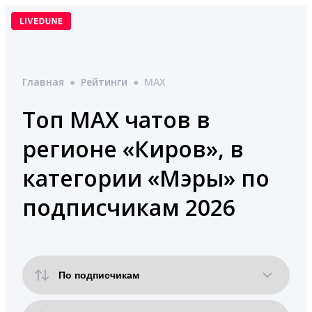
Перейти
к
содержимому
Главная
●
Рейтинги
●
MAX
Топ MAX чатов в
регионе «Киров», в
категории «Мэры» по
подписчикам 2026