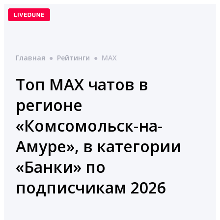
Перейти
к
содержимому
Главная
●
Рейтинги
●
MAX
Топ MAX чатов в
регионе
«Комсомольск-на-
Амуре», в категории
«Банки» по
подписчикам 2026