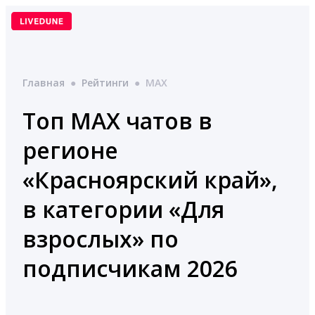
Перейти
к
содержимому
Главная
●
Рейтинги
●
MAX
Топ MAX чатов в
регионе
«Красноярский край»,
в категории «Для
взрослых» по
подписчикам 2026