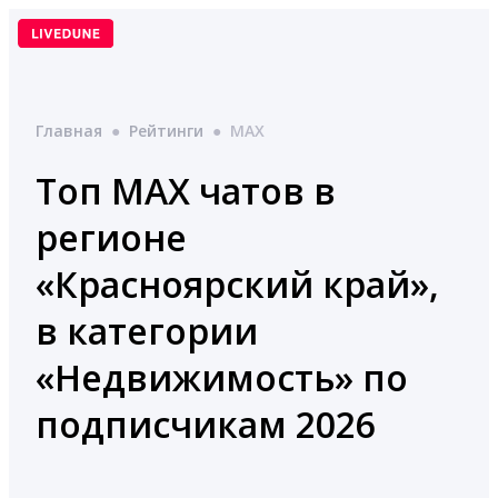
Перейти
к
содержимому
Главная
●
Рейтинги
●
MAX
Топ MAX чатов в
регионе
«Красноярский край»,
в категории
«Недвижимость» по
подписчикам 2026