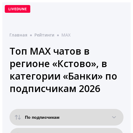
Перейти
к
содержимому
Главная
●
Рейтинги
●
MAX
Топ MAX чатов в
регионе «Кстово», в
категории «Банки» по
подписчикам 2026