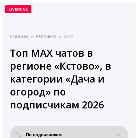
Перейти
к
содержимому
Главная
●
Рейтинги
●
MAX
Топ MAX чатов в
регионе «Кстово», в
категории «Дача и
огород» по
подписчикам 2026