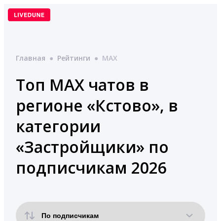
Перейти
к
содержимому
Главная
●
Рейтинги
●
MAX
Топ MAX чатов в
регионе «Кстово», в
категории
«Застройщики» по
подписчикам 2026