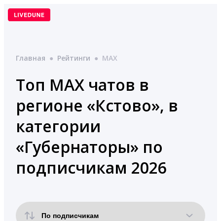
Перейти
к
содержимому
Главная
●
Рейтинги
●
MAX
Топ MAX чатов в
регионе «Кстово», в
категории
«Губернаторы» по
подписчикам 2026