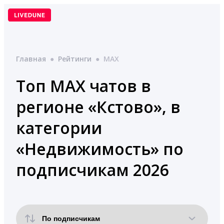
Перейти
к
содержимому
Главная
●
Рейтинги
●
MAX
Топ MAX чатов в
регионе «Кстово», в
категории
«Недвижимость» по
подписчикам 2026